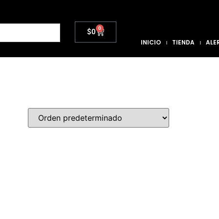
0
$
0
INICIO
TIENDA
ALE