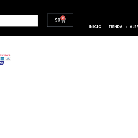
0
$
0
INICIO
TIENDA
ALE